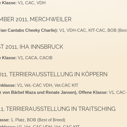
 Klasse:
V1, CAC, VDH
EMBER 2011, MERCHWEILER
ian Cantabs Cheeky Charlie):
V1, VDH-CAC, KfT-CAC, BOB (Best 
T 2011, IHA INNSBRUCK
 Klasse:
V1, CACA, CACIB
 2011, TERRIERAUSSTELLUNG IN KÖPPERN
enklasse:
V1, Vet.-CAC VDH, Vet.CAC KfT
tz von Bärbel Maza und Renate Jansen), Offene Klasse:
V1, CAC-
2011, TERRIERAUSSTELLUNG IN TRAITSCHING
asse:
1. Platz, BOB (Best of Breed)
nklasse:
V1, Vet.-CAC VDH, Vet.-CAC KfT